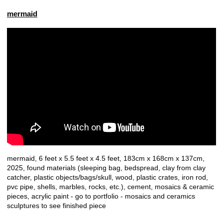
mermaid
mermaid, 6 feet x 5.5 feet x 4.5 feet, 183cm x 168cm x 137cm,
2025, found materials (sleeping bag, bedspread, clay from clay
catcher, plastic objects/bags/skull, wood, plastic crates, iron rod,
pvc pipe, shells, marbles, rocks, etc.), cement, mosaics & ceramic
pieces, acrylic paint - go to portfolio - mosaics and ceramics
sculptures to see finished piece